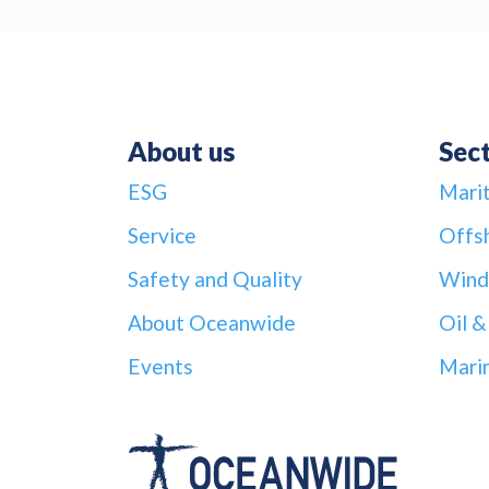
About us
Sec
ESG
Mari
Service
Offs
Safety and Quality
Wind
About Oceanwide
Oil &
Events
Mari