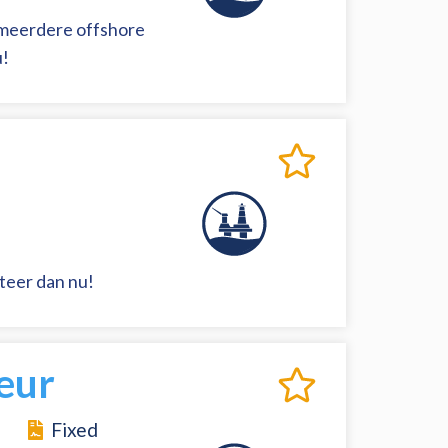
r meerdere offshore
u!
iteer dan nu!
eur
Fixed