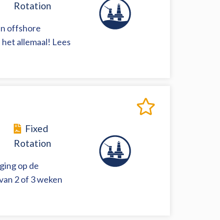
Rotation
en offshore
 het allemaal! Lees
Fixed
Rotation
aging op de
van 2 of 3 weken