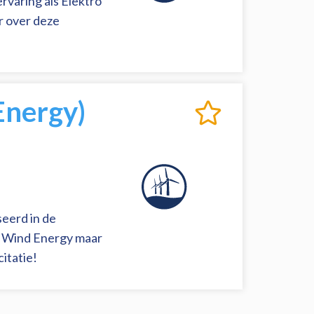
rvaring als Elektro
r over deze
Energy)
seerd in de
e Wind Energy maar
citatie!