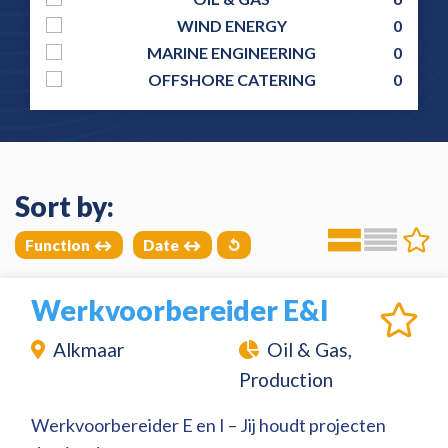
WIND ENERGY
0
MARINE ENGINEERING
0
OFFSHORE CATERING
0
Sort by:
Function
Date
↺
Werkvoorbereider E&I
Alkmaar
Oil & Gas,
Production
Werkvoorbereider E en I – Jij houdt projecten