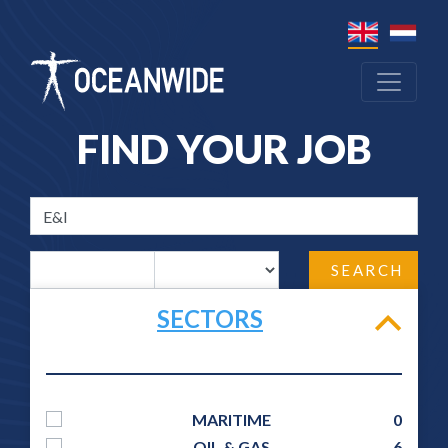
FIND YOUR JOB
SEARCH
SECTORS
MARITIME
0
OIL & GAS
6