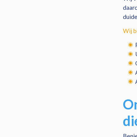
daaro
duide
Wij b
On
di
Benie