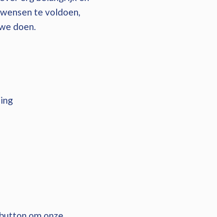
 wensen te voldoen,
 we doen.
ing
 button om onze