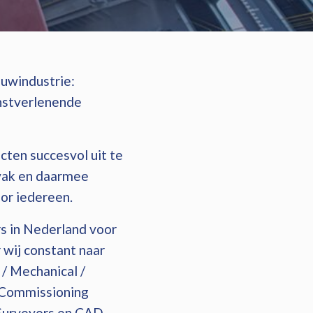
uwindustrie:
enstverlenende
ten succesvol uit te
 vak en daarmee
or iedereen.
s in Nederland voor
wij constant naar
 / Mechanical /
, Commissioning
 Surveyors en CAD