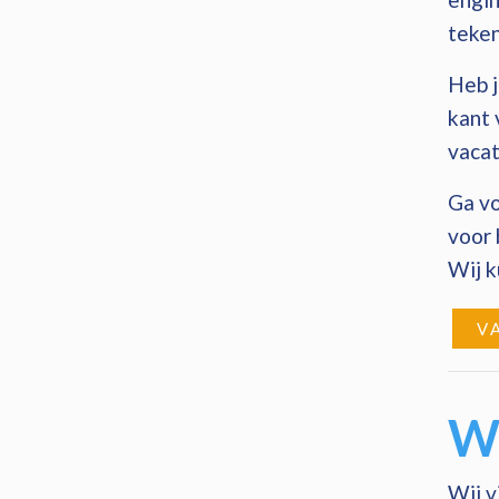
teken
Heb j
kant 
vacat
Ga vo
voor 
Wij k
V
Wa
Wij v