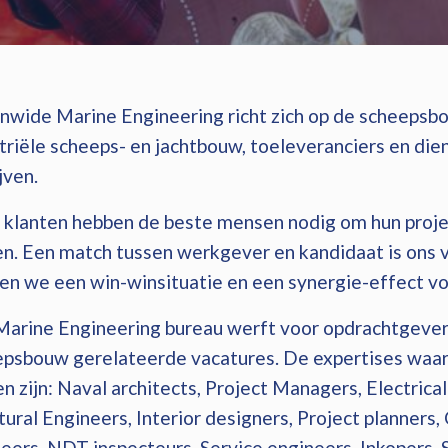
wide Marine Engineering richt zich op de scheepsbo
triële scheeps- en jachtbouw, toeleveranciers en di
jven.
klanten hebben de beste mensen nodig om hun projec
n. Een match tussen werkgever en kandidaat is ons
en we een win-winsituatie en een synergie-effect vo
arine Engineering bureau werft voor opdrachtgever
psbouw gerelateerde vacatures. De expertises waar 
n zijn: Naval architects, Project Managers, Electrical
tural Engineers, Interior designers, Project planners
eers, NDT inspecteurs, Service engineers, Inkopers,