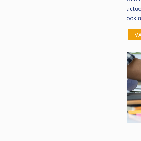
actue
ook o
V