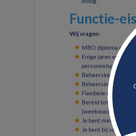
nodig.
Functie-ei
Wij vragen:
MBO diploma of werk
Enige jaren ervaring
personeelsplanning,
Beheersing van admin
Beheersing van de N
G
Flexibele no-nonsens 
Bereid tot incidente
(weekwacht),
Je bent minimaal 32 
Je bent bij voorkeur