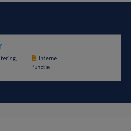
r
tering,
Interne
functie