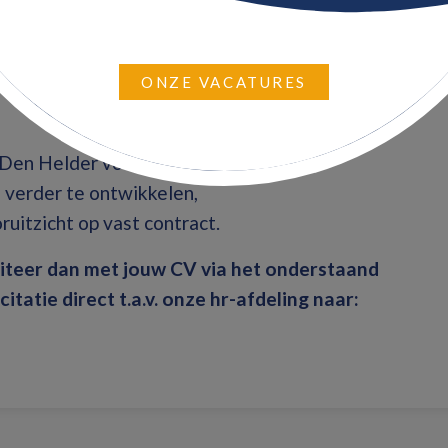
nd).
d
ONZE VACATURES
 Den Helder voor de offshore sector,
 verder te ontwikkelen,
uitzicht op vast contract.
liciteer dan met jouw CV via het onderstaand
icitatie direct t.a.v. onze hr-afdeling naar: