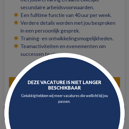
secundaire arbeidsvoorwaarden.
Een fulltime functie van 40 uur per week.
Verdere details worden met jou besproken
in een persoonlijk gesprek.
Training- en ontwikkelingsmogelijkheden.
Teamactiviteiten en evenementen om
successen te vieren.
DEZE VACATURE IS NIET LANGER
SOLLICITEER DIRECT
BESCHIKBAAR
Gelukkig hebben wij meer vacatures die wellicht bij jou
passen.