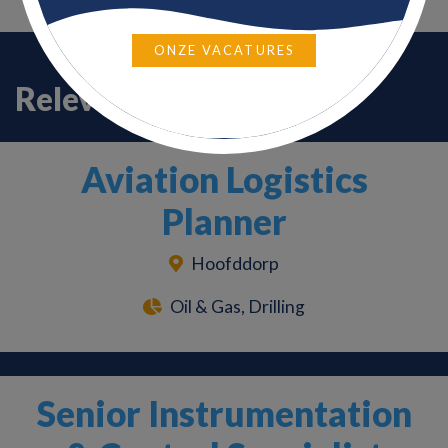
ONZE VACATURES
Relevante vacatures
Aviation Logistics
Planner
Hoofddorp
Oil & Gas, Drilling
Senior Instrumentation