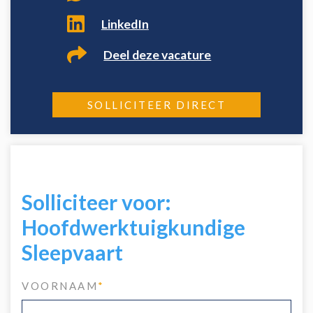
LinkedIn
Deel deze vacature
SOLLICITEER DIRECT
Solliciteer voor:
Hoofdwerktuigkundige
Sleepvaart
VOORNAAM
*