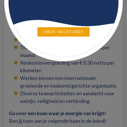
dienstverband.
25 vakantiedagen en 13 ADV-dagen bij
fulltime dienstverband.
Mogelijkheid tot een dienstverband van 32
tot 40 uur per week.
ONZE VACATURES
Flexibele werktijden en hybride werken.
Thuiswerkvergoeding van € 25 netto per
maand.
Reiskostenvergoeding van € 0,30 netto per
kilometer.
Werken binnen een internationale,
groeiende en toekomstgerichte organisatie.
Diverse teamactiviteiten en aandacht voor
welzijn, veiligheid en verbinding.
Ga voor een baan waar je energie van krijgt!
Ben jij toen aan je volgende baan in de (wind)