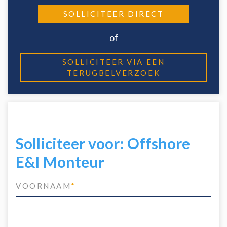
SOLLICITEER DIRECT
of
SOLLICITEER VIA EEN
TERUGBELVERZOEK
Solliciteer voor: Offshore
E&I Monteur
VOORNAAM
*