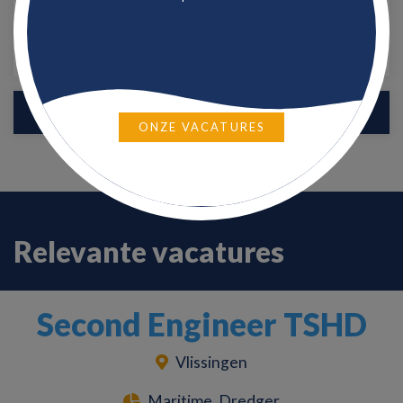
SOLLICITEER DIRECT
ONZE VACATURES
Relevante vacatures
Second Engineer TSHD
Vlissingen
Maritime, Dredger