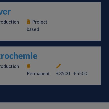
ver
roduction
Project
based
trochemie
roduction
Permanent
€3500 - €5500