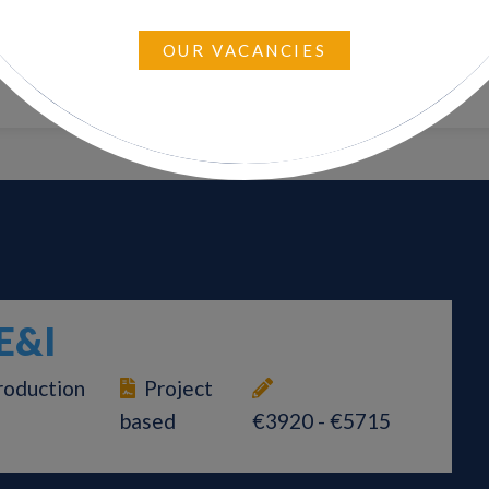
OUR VACANCIES
E&I
roduction
Project
based
€3920 - €5715