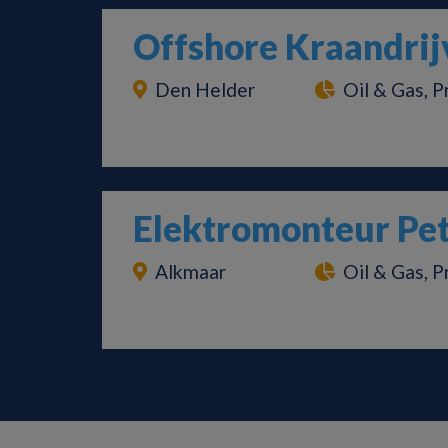
Offshore Kraandrij
Den Helder
Oil & Gas, P
Elektromonteur Pe
Alkmaar
Oil & Gas, P