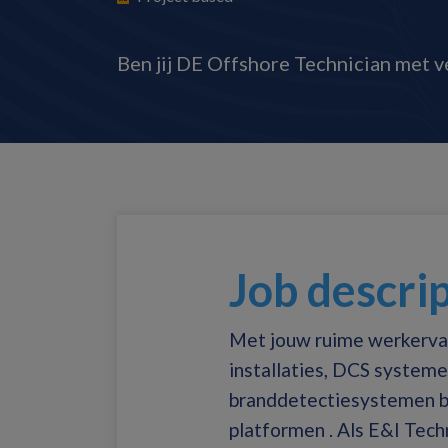
Ben jij DE Offshore Technician met 
Job descri
Met jouw ruime werkervar
installaties, DCS system
branddetectiesystemen be
platformen . Als E&I Techn