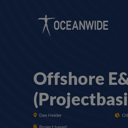
Offshore E&
(Projectbasi
Den Helder
Oi
Project based