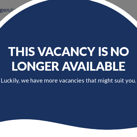
gen/certificaten in de meet- en
ing als E&I Technician
nnis van generatoren, airco’s,
trolesystemen, etc.
THIS VACANCY IS NO
n de Nederlandse & Engelse taal
LONGER AVAILABLE
-trainingen is een pré
Luckily, we have more vacancies that might suit you.
 complexe werkomgeving in een open en
aarden
tterend uitzicht op de Noordzee
en besproken in een persoonlijk gesprek