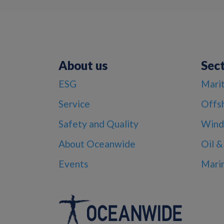
About us
Sec
ESG
Mari
Service
Offs
Safety and Quality
Wind
About Oceanwide
Oil &
Events
Mari