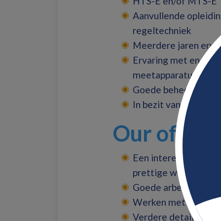
HTS-E en/of MTS-E
Aanvullende opleidin
regeltechniek
Meerdere jaren ervar
Ervaring met en/of ke
meetapparatuur, con
Goede beheersing va
In bezit van offshore
Our offer
Een interessante en
prettige werksfeer
Goede arbeidsvoorw
Werken met een schi
Verdere details word