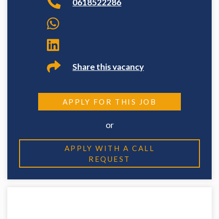
0618522286
Share this vacancy
APPLY FOR THIS JOB
or
APPLY WITH A CALL
REQUEST