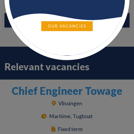
OUR VACANCIES
Relevant vacancies
Chief Engineer Towage
Vlissingen
Maritime, Tugboat
Fixed term