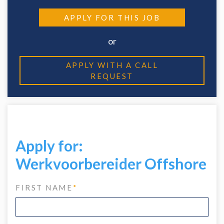
APPLY FOR THIS JOB
or
APPLY WITH A CALL
REQUEST
Apply for:
Werkvoorbereider Offshore
FIRST NAME
*