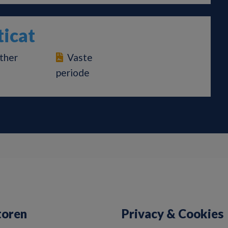
ticat
ther
Vaste
periode
toren
Privacy & Cookies