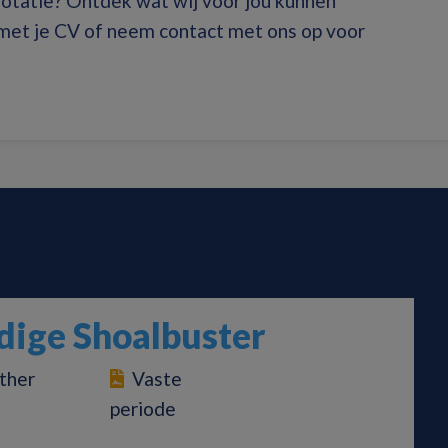
 rotatie? Ontdek wat wij voor jou kunnen
 met je CV of neem contact met ons op voor
ige Shoalbuster
ther
Vaste
periode