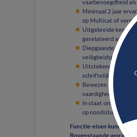
vaarbevoegdheid als
Minimaal 2 jaar erva
op Multicat of verge
Uitgebreide kennis v
gerelateerd aan Mult
Diepgaande kennis v
veiligheidsprocedure
Uitstekende beheersi
G
schriftelijk.
Bewezen leiderschap
vaardigheden.
In staat om onder ho
op noodsituaties.
Functie-eisen kunnen per
Bovenstaande wordt van