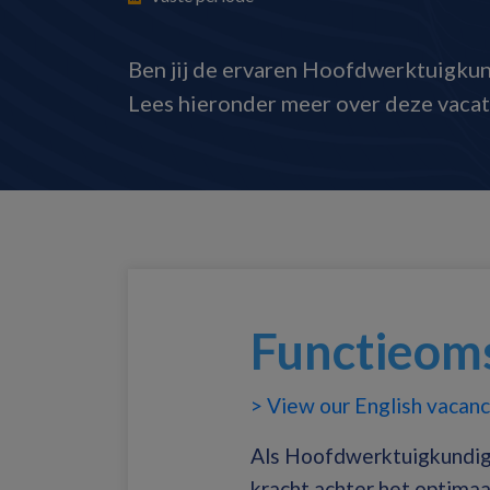
Ben jij de ervaren Hoofdwerktuigkund
Lees hieronder meer over deze vacat
Functieoms
> View our English vacanc
Als Hoofdwerktuigkundige
kracht achter het optimaa