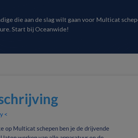
ige die aan de slag wilt gaan voor Multicat sche
ure. Start bij Oceanwide!
chrijving
y <
 op Multicat schepen ben je de drijvende
l laten werken van alle apparatuur en de