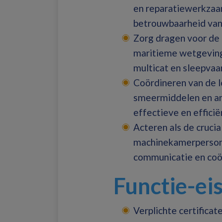
en reparatiewerkzaa
betrouwbaarheid van 
Zorg dragen voor de 
maritieme wetgeving
multicat en sleepvaar
Coördineren van de l
smeermiddelen en an
effectieve en effici
Acteren als de crucia
machinekamerpersone
communicatie en coör
Functie-ei
Verplichte certificat