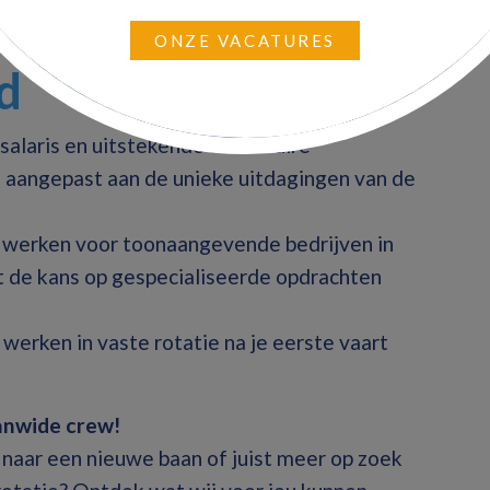
eanwide.
ONZE VACATURES
d
salaris en uitstekende secundaire
 aangepast aan de unieke uitdagingen van de
t werken voor toonaangevende bedrijven in
 de kans op gespecialiseerde opdrachten
werken in vaste rotatie na je eerste vaart
eanwide crew!
naar een nieuwe baan of juist meer op zoek